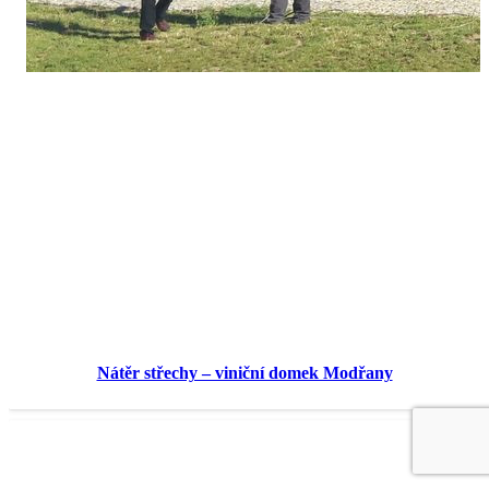
Nátěr střechy – viniční domek Modřany