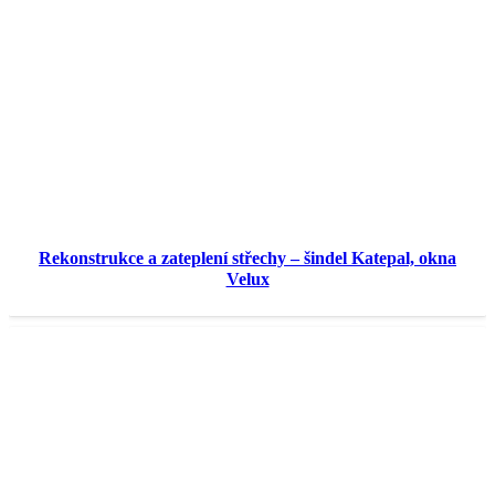
Rekonstrukce a zateplení střechy – šindel Katepal, okna
Velux