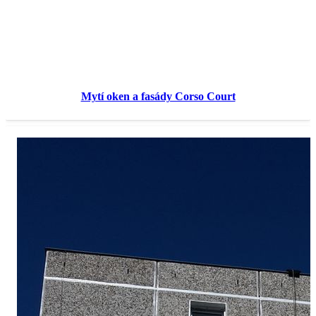
Mytí oken a fasády Corso Court