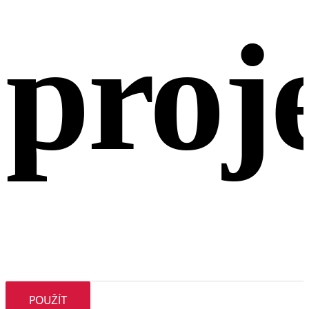
proj
POUŽÍT