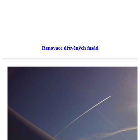
Renovace dřevěných fasád