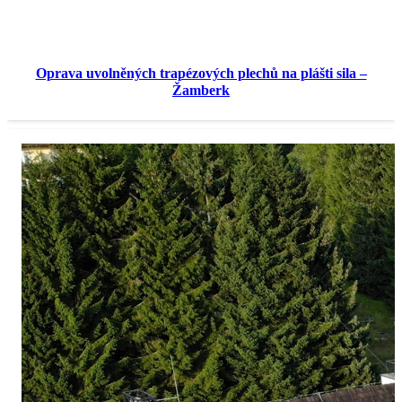
Oprava uvolněných trapézových plechů na plášti sila –
Žamberk