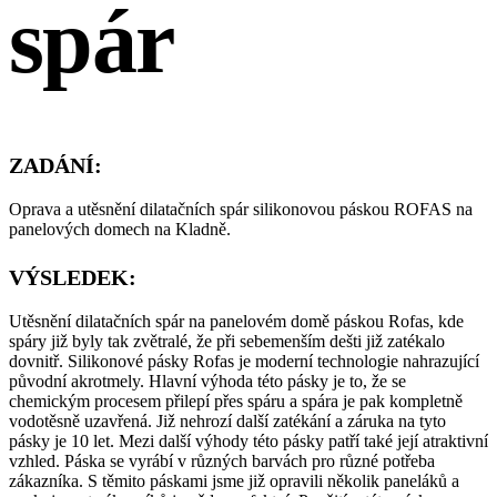
spár
ZADÁNÍ:
Oprava a utěsnění dilatačních spár silikonovou páskou ROFAS na
panelových domech na Kladně.
VÝSLEDEK:
Utěsnění dilatačních spár na panelovém domě páskou Rofas, kde
spáry již byly tak zvětralé, že při sebemenším dešti již zatékalo
dovnitř. Silikonové pásky Rofas je moderní technologie nahrazující
původní akrotmely. Hlavní výhoda této pásky je to, že se
chemickým procesem přilepí přes spáru a spára je pak kompletně
vodotěsně uzavřená. Již nehrozí další zatékání a záruka na tyto
pásky je 10 let. Mezi další výhody této pásky patří také její atraktivní
vzhled. Páska se vyrábí v různých barvách pro různé potřeba
zákazníka. S těmito páskami jsme již opravili několik paneláků a