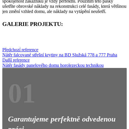
spokojenost zákazníků je vždy perfektní. Použitím této pásky
ušetříte obrovské náklady na rekonstrukci celé fasády, která většinou
jen změní vzhled domu, ale náklady na vytápění neušetří.
GALERIE PROJEKTU:
Předchozí reference
Nátěr falcované střešní krytiny na BD Služská 778 a 777 Praha
Další reference
Nátěr fasády panelového domu horolezeckou technikou
01
Garantujeme perfektně odvedenou