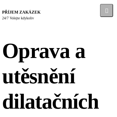
PŘÍJEM ZAKÁZEK
24/7 Volejte kdykoliv
Oprava a
utěsnění
dilatačních