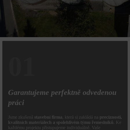
Předchozí
Ochrana proti holubům a ptactvu
Další
Oprava pláště zemědělského sila
01
Garantujeme perfektně odvedenou
práci
Jsme zkušená
stavební firma
, která si zakládá na
preciznosti,
kvalitních materiálech a spolehlivém týmu řemeslníků
. Ke
každému projektu přistupujeme individuálně. Vaše