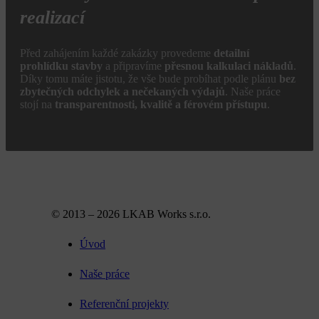
realizací
Před zahájením každé zakázky provedeme
detailní
prohlídku stavby
a připravíme
přesnou kalkulaci nákladů
.
Díky tomu máte jistotu, že vše bude probíhat podle plánu
bez
zbytečných odchylek a nečekaných výdajů
. Naše práce
stojí na
transparentnosti, kvalitě a férovém přístupu
.
© 2013 – 2026 LKAB Works s.r.o.
Úvod
Naše práce
Referenční projekty