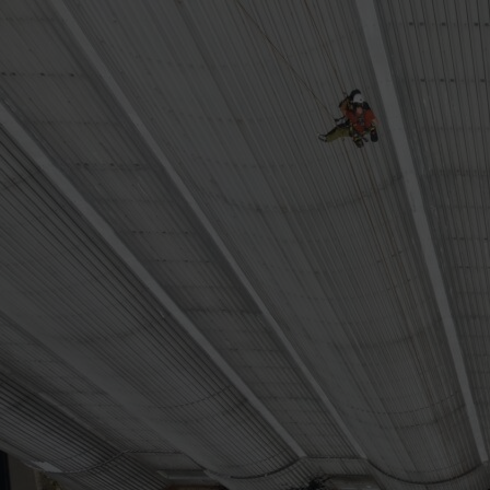
Ostatní práce z
lana
V případě, že jste v seznamu nabízených prací nenašli Vámi
požadovanou činnost, neváhejte nás kontaktovat.
Díky naší specializaci na horolezeckou techniku pro nás není
problém zajistit jakýkoliv druh práce, ať je jakkoliv specifická. Ke
každé zakázce přistupujeme individuálně. Jsme Vám k dispozici 7
dní v týdnu 24 hodin denně. Cenová nabídka a konzultace s
klientem je samozřejmě ZDARMA!
V případě jakýchkoliv dotazů volejte:
LKAB +420 728 062 941