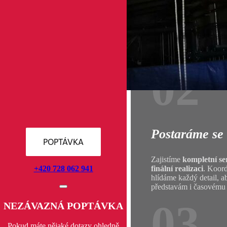
Jsme zkušená
stavební
na
preciznosti, kvalit
spolehlivém týmu řem
projektu přistupujeme i
spokojenost je pro nás 
02
Postaráme se 
POPTÁVKA
Zajistíme
kompletní se
+420 728 062 941
finální realizaci
. Koor
hlídáme každý detail, 
představám i časovému 
03
NEZÁVAZNÁ POPTÁVKA
Pokud máte nějaké dotazy ohledně