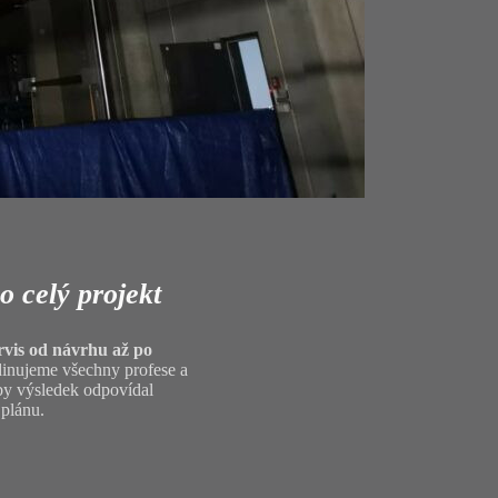
 firma
, která si zakládá
ních materiálech a
eslníků
. Ke každému
ndividuálně. Vaše
na prvním místě.
o celý projekt
rvis od návrhu až po
dinujeme všechny profese a
aby výsledek odpovídal
plánu.