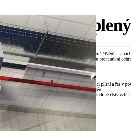
 a sanace zateplen
 odstranění plísní z ETICS systému. Provádíme odborné čištění a sanaci
í plísní, řas a lišejníků z povrchu omítky a následnou preventivní ochr
é a šetrné čištění fasády bez nutnosti stavět lešení.
– aplikace biocidního přípravku určeného k likvidaci plísní a řas v po
egulovaný oplach, který nepoškozuje zateplovací systém.
 – ochranný nástřik s fungicidním účinkem pro dlouhodobě čistý vzhled
ění detailů.
ní
ení
preventivnímu ošetření