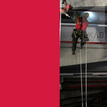
bezpečný postup s cert
Naše technologie je ideální p
Předchozí
Opravy střech a fasád
Další
Instalace vánočních výzd
01
Garantujeme 
odvedenou pr