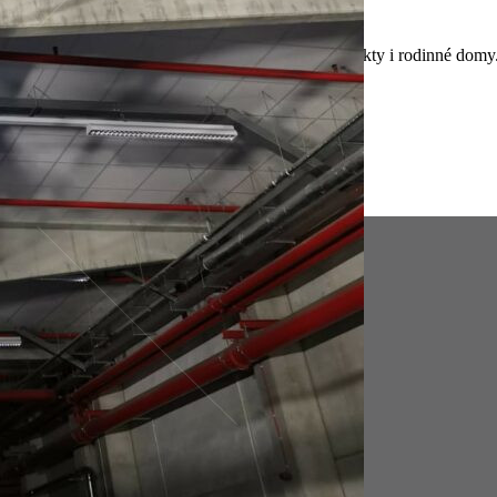
ifikovanou technikou
ro bytové domy, panelové domy, administrativní objekty i rodinné domy
ob
perfektně
áci