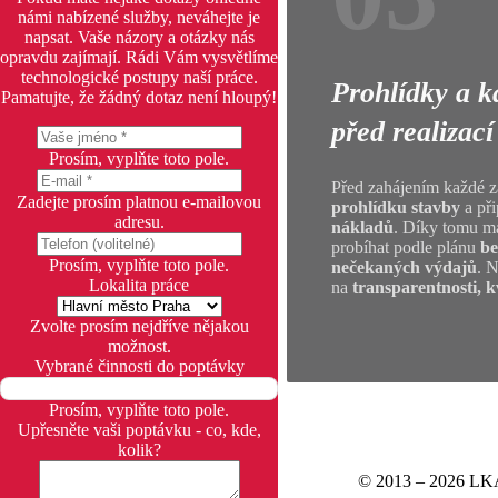
námi nabízené služby, neváhejte je
napsat. Vaše názory a otázky nás
opravdu zajímají. Rádi Vám vysvětlíme
technologické postupy naší práce.
Prohlídky a k
Pamatujte, že žádný dotaz není hloupý!
před realizací
Prosím, vyplňte toto pole.
Před zahájením každé
Zadejte prosím platnou e-mailovou
prohlídku stavby
a př
adresu.
nákladů
. Díky tomu má
probíhat podle plánu
be
Prosím, vyplňte toto pole.
nečekaných výdajů
. N
Lokalita práce
na
transparentnosti, k
Zvolte prosím nejdříve nějakou
možnost.
Vybrané činnosti do poptávky
Prosím, vyplňte toto pole.
Upřesněte vaši poptávku - co, kde,
kolik?
© 2013 – 2026 LKA