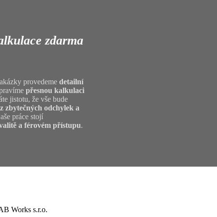
alkulace zdarma
 zakázky provedeme
detailní
ipravíme
přesnou kalkulaci
te jistotu, že vše bude
z zbytečných odchylek a
aše práce stojí
valitě a férovém přístupu
.
B Works s.r.o.