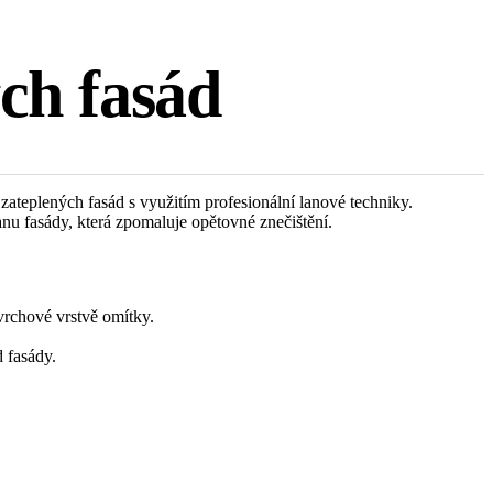
ých fasád
 zateplených fasád s využitím profesionální lanové techniky.
anu fasády, která zpomaluje opětovné znečištění.
vrchové vrstvě omítky.
 fasády.