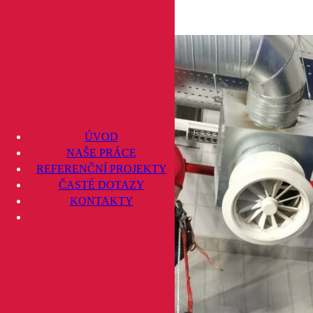
Čištění
Profesionální čištění fasády a
ÚVOD
Specializujeme se na odstraněn
NAŠE PRÁCE
Co zahrnuje naše služba:
REFERENČNÍ PROJEKTY
ČASTÉ DOTAZY
Lanový přístup – bezpečn
KONTAKTY
Chemická sanace fasády 
Šetrné tlakové mytí – r
Preventivní impregnace
Finální kontrola a dočišt
Výhody našeho postupu
:
šetrné k ETICS zateple
rychlá realizace bez leš
dlouhodobý efekt díky 