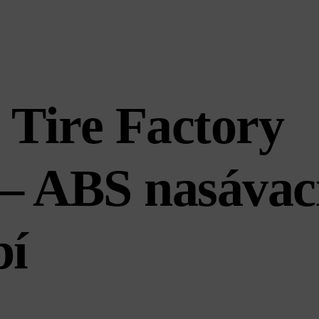
 Tire Factory
 – ABS nasávac
bí