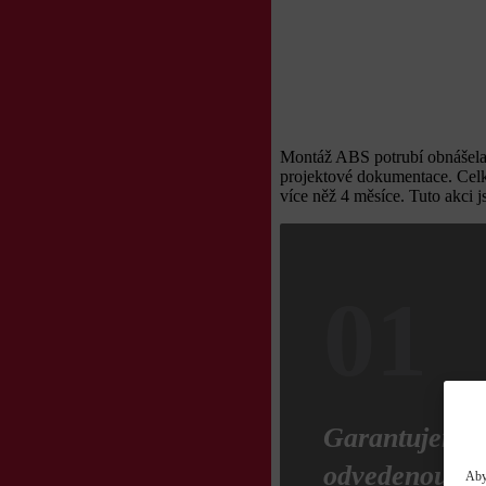
Montáž ABS potrubí obnášela o
projektové dokumentace. Celko
více něž 4 měsíce. Tuto akci 
01
Garantujeme 
odvedenou pr
Aby