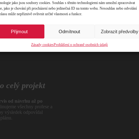
hnologie jako jsou soubory cookies. Souhlas s těmito technologiemi nám umožní zpracovávat
je, jako je chování při procházení nebo jedinečná ID na tomto webu. Nesouhlas nebo odvolání
 firma
, která si zakládá
lasu může nepříznivě ovlivnit určité vlastnosti a funkce.
ních materiálech a
eslníků
. Ke každému
ndividuálně. Vaše
Přijmout
Odmítnout
Zobrazit předvolby
na prvním místě.
Zásady cookies
Prohlášení o ochraně osobních údajů
o celý projekt
rvis od návrhu až po
dinujeme všechny profese a
aby výsledek odpovídal
plánu.