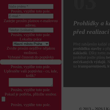
03
Prosím, vyplňte toto pole.
Zadejte prosím platnou e-mailovou
Prohlídky a k
adresu.
před realizací
Prosím, vyplňte toto pole.
Lokalita práce
Před zahájením každé
Zvolte prosím nejdříve nějakou
prohlídku stavby
a př
možnost.
nákladů
. Díky tomu má
Vybrané činnosti do poptávky
probíhat podle plánu
be
nečekaných výdajů
. N
na
transparentnosti, k
Prosím, vyplňte toto pole.
Upřesněte vaši poptávku - co, kde,
kolik?
Prosím, vyplňte toto pole.
Pokud je potřeba, přiložte soubor.
Prosím, vyplňte toto pole.
© 2013 – 2026 LKA