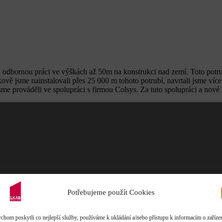
dbornou práci ve výškách až 50m na konstrukci nad zemí. Toto potrubí
vě jsme nainstalovali přes 25 000 m tohoto potrubí, navrtali jsme více
jsme prováděli ve spolupráci s firmou Colsys. Za tuto spolupráci a nov
Potřebujeme použít Cookies
perfektně
áci
chom poskytli co nejlepší služby, používáme k ukládání a/nebo přístupu k informacím o zařízen