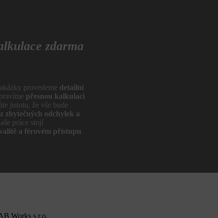
alkulace zdarma
 zakázky provedeme
detailní
ipravíme
přesnou kalkulaci
te jistotu, že vše bude
z zbytečných odchylek a
aše práce stojí
valitě a férovém přístupu
.
B Works s.r.o.